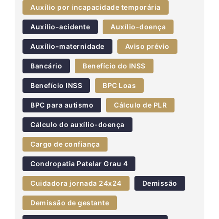
Auxílio por incapacidade temporária
Auxílio-acidente
Auxílio-doença
Auxílio-maternidade
Aviso prévio
Bancário
Benefício do INSS
Benefício INSS
BPC Loas
BPC para autismo
Cálculo de PLR
Cálculo do auxílio-doença
Cargo de confiança
Condropatia Patelar Grau 4
Cuidadora jornada 24x24
Demissão
Demissão de gestante