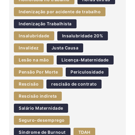
Indenização por acidente de trabalho
Indenização Trabalhista
Insalubridade
Insalubridade 20%
Invalidez
Justa Causa
Lesão na mão
Licença-Maternidade
Pensão Por Morte
Periculosidade
Rescisão
rescisão de contrato
Rescisão indireta
Salário Maternidade
Seguro-desemprego
Síndrome de Burnout
TDAH