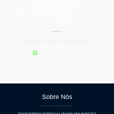
sejam ignorados.
Fale agora mesmo com a
nossa equipe.
Entre em contato agora mesmo!
(81) 9 99726065
Sobre Nós