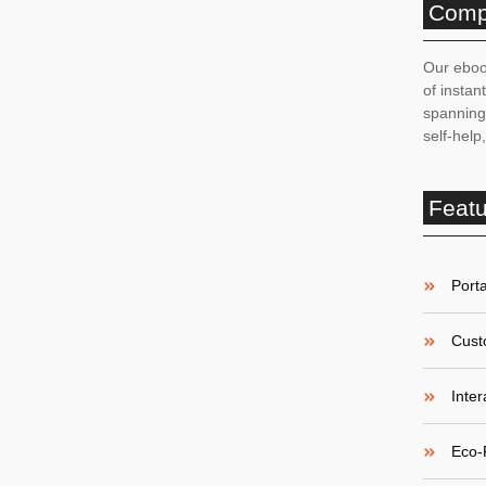
Comp
nda a conferir se
Our eboo
alor correto
of instan
spanning 
self-help
resa pagou o valor correto, as regras da lei e como
Feat
Porta
Cust
Inter
Eco-