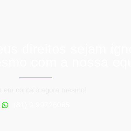
us direitos sejam ign
esmo com a nossa equ
e em contato agora mesmo!
(81) 9 99726065