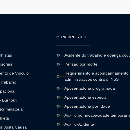
Previdencário
lhistas
Acidente do trabalho e doença ocu
isórias
Pensão por morte
nto de Vínculo
Requerimento e acompanhamento 
administrativos contra o INSS
 Trabalho
Aposentadoria programada
pacional
Aposentadoria especial
 Burnout
Aposentadoria por Idade
criminatória
Auxílio por incapacidade temporária
ireta
Auxílio-Acidente
r Justa Causa