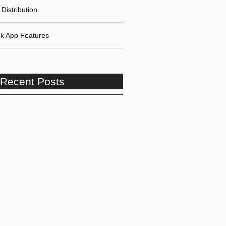
Distribution
k App Features
 Recent Posts
adoria para Autista Adulto:
 os requisitos
adoria por Invalidez por
e de Trabalho: Guia