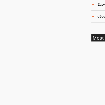
Easy 
eBoo
Most
Aposent
Conheça
Aposent
Acident