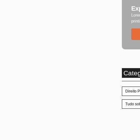
Ex
Lore
print
Cate
Direito 
Tudo sob