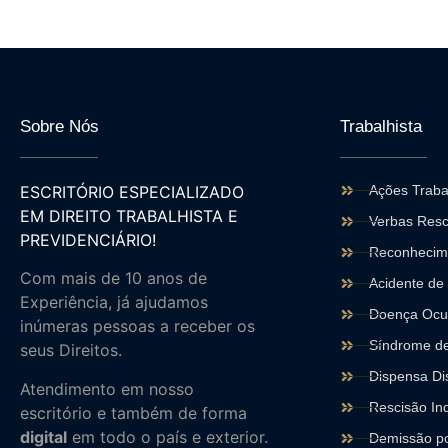
Sobre Nós
Trabalhista
ESCRITÓRIO ESPECIALIZADO
Ações Traba
EM DIREITO TRABALHISTA E
Verbas Resc
PREVIDENCIÁRIO!
Reconhecime
Com mais de 10 anos de
Acidente de
Experiência, já ajudamos
Doença Ocu
inúmeras pessoas a receber os
Síndrome de
seus Direitos.
Dispensa Dis
Atendimento em nosso
Rescisão Ind
escritório e também de forma
digital
em todo o país e exterior.
Demissão po