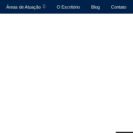
Áreas de Atuação
O Escritório
Blog
Contato
a insalubrida