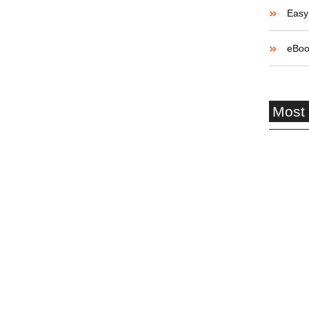
Easy 
eBoo
Most
Aposent
Conheça
Aposent
Acident