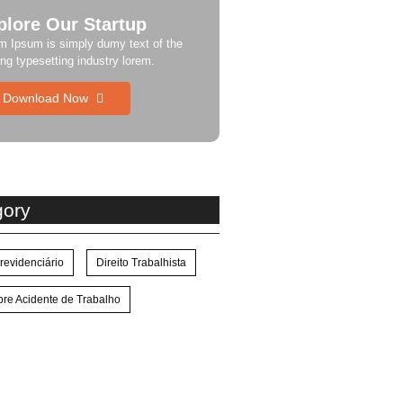
plore Our Startup
m Ipsum is simply dumy text of the
ing typesetting industry lorem.
Download Now
gory
Previdenciário
Direito Trabalhista
re Acidente de Trabalho