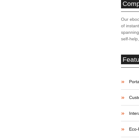
Comp
bridade 20%: Quem
Our eboo
r?
of instan
spanning 
self-help
 profissões têm direito ao grau médio e veja como
Feat
cia: tem direito a
Porta
iculosidade?
Cust
Inter
e ou periculosidade. Entenda o que diz a lei, os riscos
Eco-