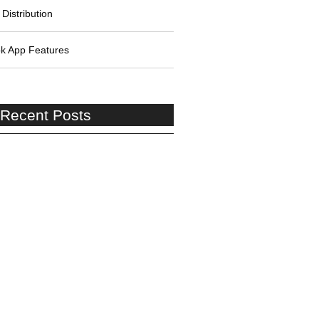
Distribution
k App Features
 Recent Posts
adoria para Autista Adulto:
 os requisitos
adoria por Invalidez por
e de Trabalho: Guia