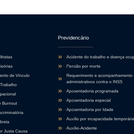
Previdencário
lhistas
Acidente do trabalho e doença ocu
isórias
Pensão por morte
nto de Vínculo
Requerimento e acompanhamento 
administrativos contra o INSS
 Trabalho
Aposentadoria programada
pacional
Aposentadoria especial
 Burnout
Aposentadoria por Idade
criminatória
Auxílio por incapacidade temporária
ireta
Auxílio-Acidente
r Justa Causa