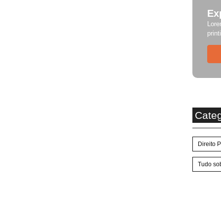
Ex
Lore
print
Cate
Direito 
Tudo sob