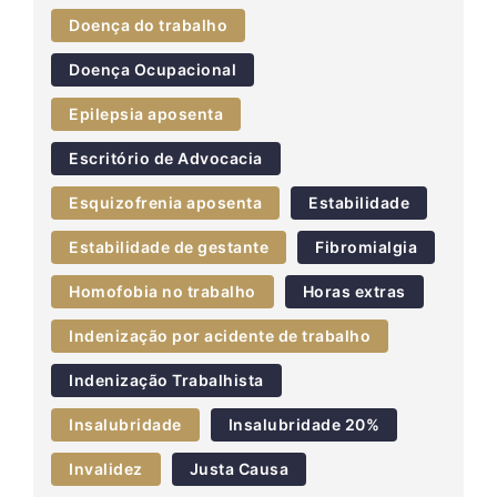
Doença do trabalho
Doença Ocupacional
Epilepsia aposenta
Escritório de Advocacia
Esquizofrenia aposenta
Estabilidade
Estabilidade de gestante
Fibromialgia
Homofobia no trabalho
Horas extras
Indenização por acidente de trabalho
Indenização Trabalhista
Insalubridade
Insalubridade 20%
Invalidez
Justa Causa