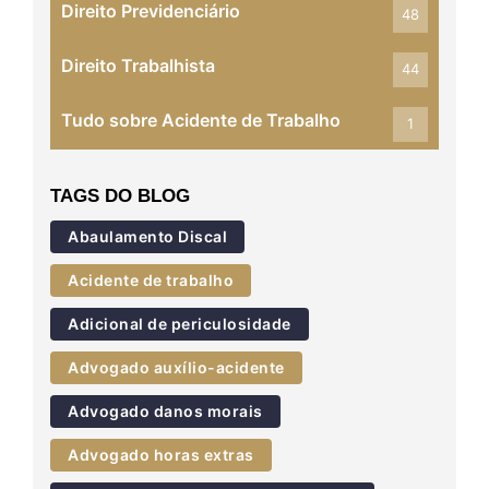
Direito Previdenciário
48
Direito Trabalhista
44
Tudo sobre Acidente de Trabalho
1
TAGS DO BLOG
Abaulamento Discal
Acidente de trabalho
Adicional de periculosidade
Advogado auxílio-acidente
Advogado danos morais
Advogado horas extras