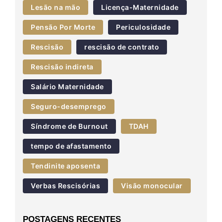
Lesão na mão
Licença-Maternidade
Pensão Por Morte
Periculosidade
Rescisão
rescisão de contrato
Rescisão indireta
Salário Maternidade
Seguro-desemprego
Síndrome de Burnout
TDAH
tempo de afastamento
Tendinite aposenta
Verbas Rescisórias
Visão monocular
POSTAGENS RECENTES