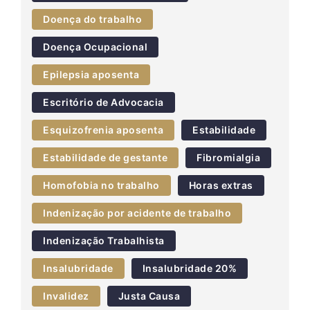
Doença do trabalho
Doença Ocupacional
Epilepsia aposenta
Escritório de Advocacia
Esquizofrenia aposenta
Estabilidade
Estabilidade de gestante
Fibromialgia
Homofobia no trabalho
Horas extras
Indenização por acidente de trabalho
Indenização Trabalhista
Insalubridade
Insalubridade 20%
Invalidez
Justa Causa