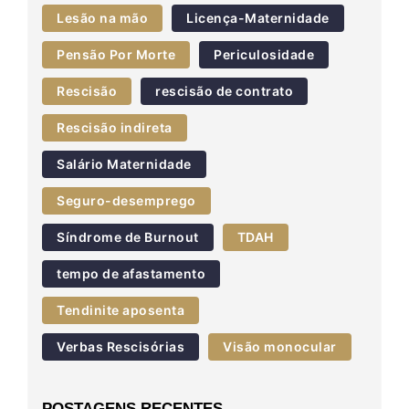
Lesão na mão
Licença-Maternidade
Pensão Por Morte
Periculosidade
Rescisão
rescisão de contrato
Rescisão indireta
Salário Maternidade
Seguro-desemprego
Síndrome de Burnout
TDAH
tempo de afastamento
Tendinite aposenta
Verbas Rescisórias
Visão monocular
POSTAGENS RECENTES