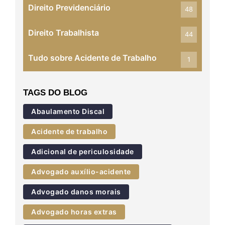
Direito Previdenciário
48
Direito Trabalhista
44
Tudo sobre Acidente de Trabalho
1
TAGS DO BLOG
Abaulamento Discal
Acidente de trabalho
Adicional de periculosidade
Advogado auxílio-acidente
Advogado danos morais
Advogado horas extras