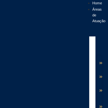
Home
Áreas
de
Atuação
Dire
Trab
T
V
R
d
A