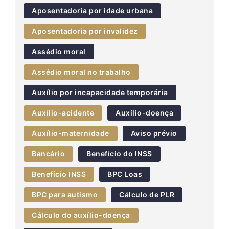
Aposentadoria por idade urbana
Aposentadoria por invalidez
Assédio moral
Assédio moral no trabalho
Auxílio por incapacidade temporária
Auxílio-acidente
Auxílio-doença
Auxílio-maternidade
Aviso prévio
Bancário
Benefício do INSS
Benefício INSS
BPC Loas
BPC para autismo
Cálculo de PLR
Cálculo do auxílio-doença