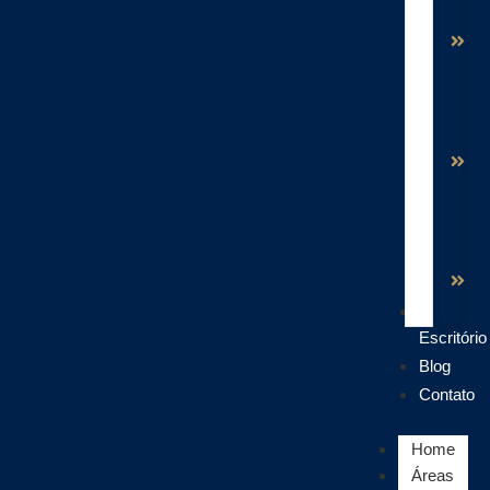
d
c
j
c
e
I
s
O
Escritório
Blog
Contato
Home
Áreas