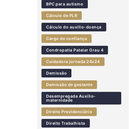
BPC para autismo
Cálculo de PLR
Cálculo do auxílio-doença
Cargo de confiança
Condropatia Patelar Grau 4
Cuidadora jornada 24x24
Demissão
Demissão de gestante
Desempregada Auxílio-
maternidade
Direito Previdenciário
Direito Trabalhista