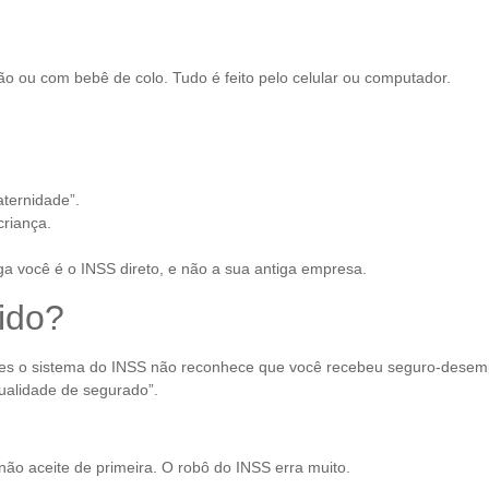
gão ou com bebê de colo. Tudo é feito pelo celular ou computador.
aternidade”.
criança.
 você é o INSS direto, e não a sua antiga empresa.
ido?
ezes o sistema do INSS não reconhece que você recebeu seguro-dese
ualidade de segurado”.
não aceite de primeira. O robô do INSS erra muito.