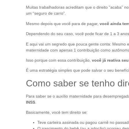
Muitas trabalhadoras acreditam que o direito “acaba” n
um “seguro de carro”.
Mesmo depois que você para de pagar,
você ainda te
Dependendo do seu caso, você pode ficar de 1 a 3 ano
E aqui vai um segredo que pouca gente conta: Mesmo est
maternidade com apenas 1 contribuição como autônom
Isso porque com essa contribuição,
você já reativa se
É uma estratégia simples que pode salvar o seu benefíci
Como saber se tenho dir
Para saber se o auxílio maternidade para desempregada
INSS
.
Basicamente, você tem direito se:
Teve carteira assinada ou pagou carnê no passad
O nascimento do bebê (ou a adoção) ocorreu dent