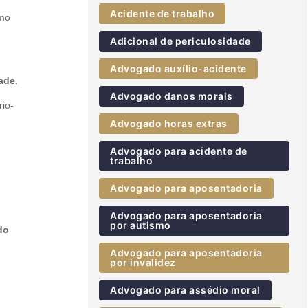
Acidente de trabalho
omo
Adicional de periculosidade
Advogado auxílio-acidente
ade.
Advogado danos morais
rio-
Advogado horas extras
Advogado para acidente de
trabalho
Advogado para aposentadoria
Advogado para aposentadoria
por autismo
do
Advogado para aposentadoria
por invalidez
Advogado para assédio moral