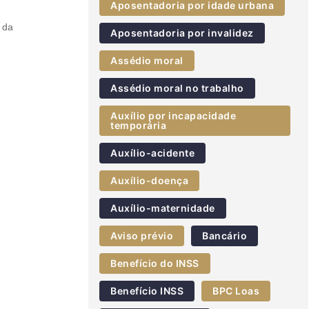
Aposentadoria por idade urbana
 da
Aposentadoria por invalidez
Assédio moral
Assédio moral no trabalho
Auxílio por incapacidade
temporária
Auxílio-acidente
Auxílio-doença
Auxílio-maternidade
Aviso prévio
Bancário
Benefício do INSS
Benefício INSS
BPC Loas