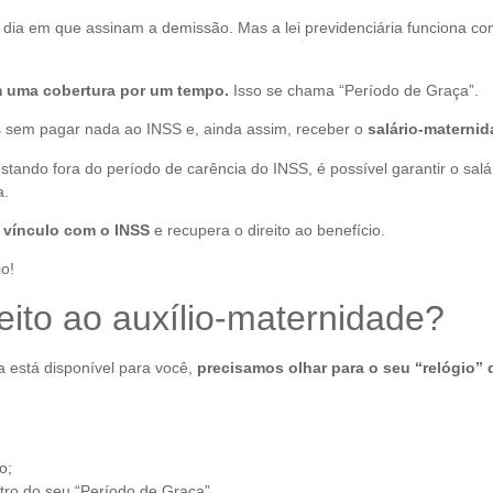
o dia em que assinam a demissão. Mas a lei previdenciária funciona c
m uma cobertura por um tempo.
Isso se chama “Período de Graça”.
s sem pagar nada ao INSS e, ainda assim, receber o
salário-maternid
ando fora do período de carência do INSS, é possível garantir o salá
a.
u vínculo com o INSS
e recupera o direito ao benefício.
o!
eito ao auxílio-maternidade?
 está disponível para você,
precisamos olhar para o seu “relógio” 
o;
ro do seu “Período de Graça”.