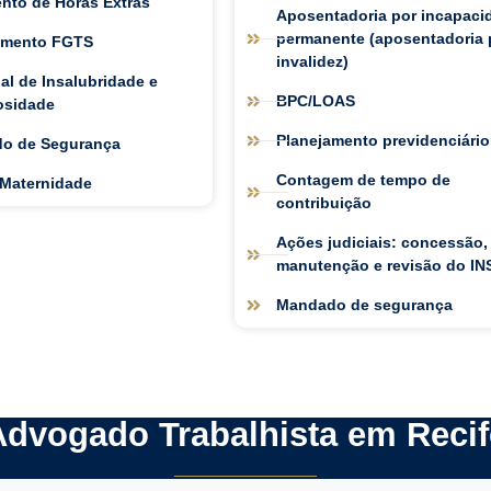
nto de Horas Extras
Aposentadoria por incapaci
permanente (aposentadoria 
imento FGTS
invalidez)
al de Insalubridade e
BPC/LOAS
osidade
Planejamento previdenciário
o de Segurança
Contagem de tempo de
 Maternidade
contribuição
Ações judiciais: concessão,
manutenção e revisão do IN
Mandado de segurança
Advogado Trabalhista em Recif