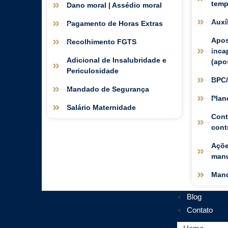
temp
Dano moral | Assédio moral
Auxí
Pagamento de Horas Extras
Apos
Recolhimento FGTS
inca
Adicional de Insalubridade e
(apo
Periculosidade
BPC
Mandado de Segurança
Plan
Salário Maternidade
Cont
cont
Açõe
manu
Mand
O Escritório
Blog
Contato