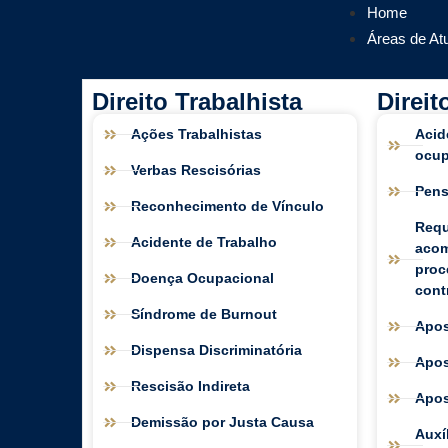
Home
Áreas de At
Direito Trabalhista
Direit
Ações Trabalhistas
Acid
ocup
Verbas Rescisórias
Pens
Reconhecimento de Vínculo
Requ
Acidente de Trabalho
aco
proc
Doença Ocupacional
cont
Síndrome de Burnout
Apos
Dispensa Discriminatória
Apos
Rescisão Indireta
Apos
Demissão por Justa Causa
Auxí