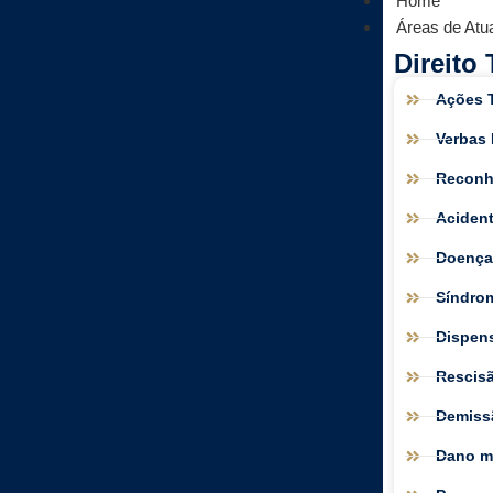
Home
Áreas de Atu
Direito 
Ações T
Verbas 
Reconh
Acident
Doença
Síndro
Dispens
Rescisã
Demiss
Dano mo