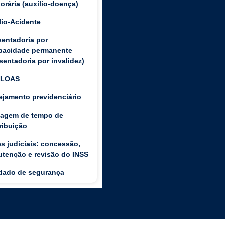
orária (auxílio-doença)
lio-Acidente
entadoria por
pacidade permanente
sentadoria por invalidez)
/LOAS
ejamento previdenciário
agem de tempo de
ribuição
s judiciais: concessão,
tenção e revisão do INSS
ado de segurança