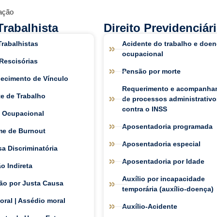
ação
Trabalhista
Direito Previdenciár
rabalhistas
Acidente do trabalho e doe
ocupacional
Rescisórias
Pensão por morte
ecimento de Vínculo
Requerimento e acompanha
e de Trabalho
de processos administrativ
contra o INSS
 Ocupacional
Aposentadoria programada
me de Burnout
Aposentadoria especial
a Discriminatória
Aposentadoria por Idade
o Indireta
Auxílio por incapacidade
ão por Justa Causa
temporária (auxílio-doença)
ral | Assédio moral
Auxílio-Acidente