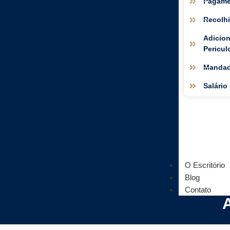
Pagame
Recolh
Adicion
Pericul
Mandad
Salário
O Escritório
Blog
Contato